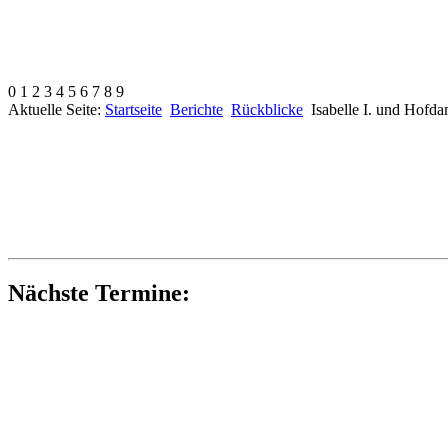
0
1
2
3
4
5
6
7
8
9
Aktuelle Seite:
Startseite
Berichte
Rückblicke
Isabelle I. und Hofd
Nächste Termine: