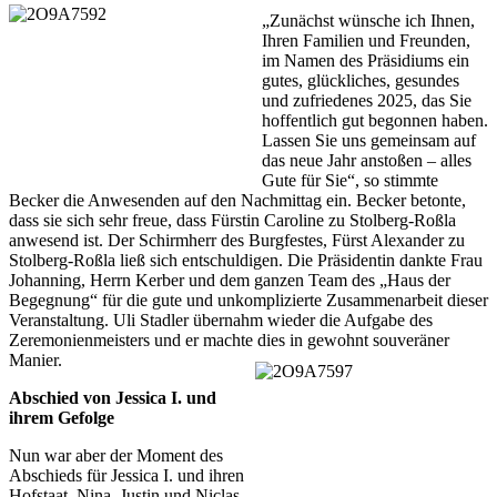
„Zunächst wünsche ich Ihnen,
Ihren Familien und Freunden,
im Namen des Präsidiums ein
gutes, glückliches, gesundes
und zufriedenes 2025, das Sie
hoffentlich gut begonnen haben.
Lassen Sie uns gemeinsam auf
das neue Jahr anstoßen – alles
Gute für Sie“, so stimmte
Becker die Anwesenden auf den Nachmittag ein. Becker betonte,
dass sie sich sehr freue, dass Fürstin Caroline zu Stolberg-Roßla
anwesend ist. Der Schirmherr des Burgfestes, Fürst Alexander zu
Stolberg-Roßla ließ sich entschuldigen. Die Präsidentin dankte Frau
Johanning, Herrn Kerber und dem ganzen Team des „Haus der
Begegnung“ für die gute und unkomplizierte Zusammenarbeit dieser
Veranstaltung. Uli Stadler übernahm wieder die Aufgabe des
Zeremonienmeisters und er machte dies in gewohnt souveräner
Manier.
Abschied von Jessica I. und
ihrem Gefolge
Nun war aber der Moment des
Abschieds für Jessica I. und ihren
Hofstaat, Nina, Justin und Niclas