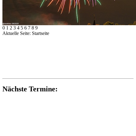
0
1
2
3
4
5
6
7
8
9
Aktuelle Seite:
Startseite
Nächste Termine: