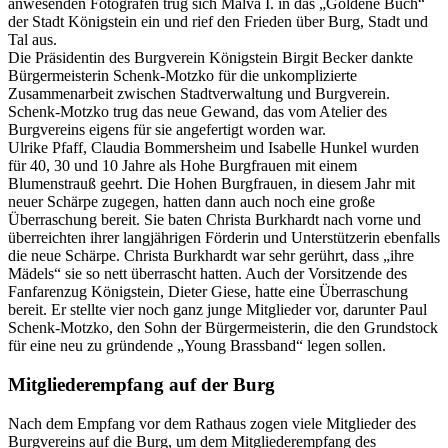
anwesenden Fotografen trug sich Málva I. in das „Goldene Buch“
der Stadt Königstein ein und rief den Frieden über Burg, Stadt und
Tal aus.
Die Präsidentin des Burgverein Königstein Birgit Becker dankte
Bürgermeisterin Schenk-Motzko für die unkomplizierte
Zusammenarbeit zwischen Stadtverwaltung und Burgverein.
Schenk-Motzko trug das neue Gewand, das vom Atelier des
Burgvereins eigens für sie angefertigt worden war.
Ulrike Pfaff, Claudia Bommersheim und Isabelle Hunkel wurden
für 40, 30 und 10 Jahre als Hohe Burgfrauen mit einem
Blumenstrauß geehrt. Die Hohen Burgfrauen, in diesem Jahr mit
neuer Schärpe zugegen, hatten dann auch noch eine große
Überraschung bereit. Sie baten Christa Burkhardt nach vorne und
überreichten ihrer langjährigen Förderin und Unterstützerin ebenfalls
die neue Schärpe. Christa Burkhardt war sehr gerührt, dass „ihre
Mädels“ sie so nett überrascht hatten. Auch der Vorsitzende des
Fanfarenzug Königstein, Dieter Giese, hatte eine Überraschung
bereit. Er stellte vier noch ganz junge Mitglieder vor, darunter Paul
Schenk-Motzko, den Sohn der Bürgermeisterin, die den Grundstock
für eine neu zu gründende „Young Brassband“ legen sollen.
Mitgliederempfang auf der Burg
Nach dem Empfang vor dem Rathaus zogen viele Mitglieder des
Burgvereins auf die Burg, um dem Mitgliederempfang des