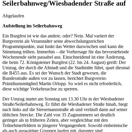
Seilerbahnweg/Wiesbadender Straße auf
Abgelaufen
Aufstellung im Seilerbahnweg
Ein Burgfest ist wie das andere, oder? Nein. Mal variiert der
Burgverein als Veranstalter seine abwechslungsreichen
Programmpunkte, mal funkt das Wetter dazwischen und kann die
Stimmung trüben. Immerhin – die Vorhersage für das bevorstehende
Wochenende sieht passabel aus. Einschneidend ist eine Änderung,
die beim 72. Königsteiner Burgfest (22. bis 24. August) greift: Der
Umzug, der durch die Altstadt und die Stadtmitte führt, spart diesmal
die B455 aus. Es sei der Wunsch der Stadt gewesen, die
Bundesstraße außen vor zu lassen, berichtet Burgverein-
Präsidiumsmitglied Martin Orlopp. So wird es nicht erforderlich,
diese wichtige Verkehrsachse zu sperren.
Der Umzug startet am Sonntag um 13.30 Uhr in der Wiesbadener
Straße/Seilerbahnweg. Er führt die Wiesbadener Straße hinab, biegt
nach links auf die Stresemannstraße ab und verläuft dann auf seiner
üblichen Strecke. Die Zahl von 35 Zugnummern sei deutlich
geringer als in früheren Zeiten, aber vergleichbar mit den
Teilnehmerfeldern in jüngerer Vergangenheit. Sowohl einheimische
als auch auswärtige Gruppen laufen mit, darunter sind