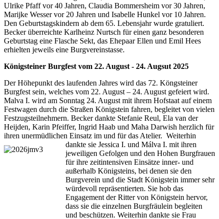
Ulrike Pfaff vor 40 Jahren, Claudia Bommersheim vor 30 Jahren,
Marijke Wesser vor 20 Jahren und Isabelle Hunkel vor 10 Jahren.
Den Geburtstagskindern ab dem 65. Lebensjahr wurde gratuliert.
Becker überreichte Karlheinz Nurtsch für einen ganz besonderen
Geburtstag eine Flasche Sekt, das Ehepaar Ellen und Emil Hees
erhielten jeweils eine Burgvereinstasse.
Königsteiner Burgfest vom 22. August - 24. Augsut 2025
Der Höhepunkt des laufenden Jahres wird das 72. Köngsteiner
Burgfest sein, welches vom 22. August – 24. August gefeiert wird.
Malva I. wird am Sonntag 24. August mit ihrem Hofstaat auf einem
Festwagen durch die Straßen Königstein fahren, begleitet von vielen
Festzugsteilnehmern. Becker dankte Stefanie Reul, Ela van der
Heijden, Karin Pfeiffer, Ingrid Haab und Maha Darwish herzlich für
ihren unermüdlichen Einsatz im und für das Atelier.
Weiterhin
dankte sie Jessica I. und Málva I. mit ihren
jeweiligen Gefolgen und den Hohen Burgfrauen
für ihre zeitintensiven Einsätze inner- und
außerhalb Königsteins, bei denen sie den
Burgverein und die Stadt Königstein immer sehr
würdevoll repräsentierten. Sie hob das
Engagement der Ritter von Königstein hervor,
dass sie die einzelnen Burgfräulein begleiten
und beschützen. Weiterhin dankte sie Frau