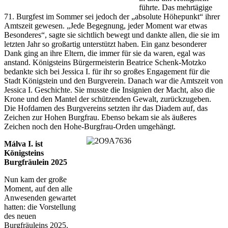
führte. Das mehrtägige
71. Burgfest im Sommer sei jedoch der „absolute Höhepunkt“ ihrer
Amtszeit gewesen. „Jede Begegnung, jeder Moment war etwas
Besonderes“, sagte sie sichtlich bewegt und dankte allen, die sie im
letzten Jahr so großartig unterstützt haben. Ein ganz besonderer
Dank ging an ihre Eltern, die immer für sie da waren, egal was
anstand. Königsteins Bürgermeisterin Beatrice Schenk-Motzko
bedankte sich bei Jessica I. für ihr so großes Engagement für die
Stadt Königstein und den Burgverein. Danach war die Amtszeit von
Jessica I. Geschichte. Sie musste die Insignien der Macht, also die
Krone und den Mantel der schützenden Gewalt, zurückzugeben.
Die Hofdamen des Burgvereins setzten ihr das Diadem auf, das
Zeichen zur Hohen Burgfrau. Ebenso bekam sie als äußeres
Zeichen noch den Hohe-Burgfrau-Orden umgehängt.
Málva I. ist
Königsteins
Burgfräulein 2025
Nun kam der große
Moment, auf den alle
Anwesenden gewartet
hatten: die Vorstellung
des neuen
Burgfräuleins 2025.