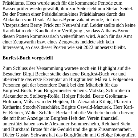
Präsidiums. Hees wurde auch für die kommende Periode zum
Kassenprüfer wiedergewählt, ihm zur Seite steht nun Stefan Seidel.
Da der Posten einer Präsidialratin/eines Präsidialrates durch das
Abdanken von Ursula Althaus-Byrne vakant wurde, rief der
Vizepräsident Berny Frick zur Neuwahl auf. Leider stellte sich keine
Kandidatin oder Kandidat zur Verfügung , so dass Althaus-Byrne
diesen Posten kommissarisch weiterführen wird. Auch für das Amt
einer Zeugwartin bzw. eines Zeugwarts meldete sich kein
Interessent, so dass dieser Posten wie seit 2022 unbesetzt bleibt.
Burfest-Buch vorgestellt
Zum Schluss der Versammlung wartete noch ein Highlight auf die
Besucher. Birgit Becker stellte das neue Burgfest-Buch vor und
überreichte das erste Exemplar an Burgfräulein Málva I. Folgenden
Personen galt der besondere Dank bei den Mitarbeit für das
Burgfest-Buch: Frau Bürgermeister Schenk-Motzko, Schirmherrn
Alexander zu Stolberg-Roßla, Holger Friedel, Beate Großmann-
Hofmann, Málva van der Heijden, Dr. Alexandra König, Pfarrerin
Katharina Stoodt-Neuschäfer, Brigitte Oswald-Mazurek, Herr Karl-
Fr. Reimer, Walter Schäfer. Becker hob die Werbetreibenden hervor,
die mit ihrer Anzeige im Burgfest-Heft den Verein finanziell
unterstützt haben sowie Alexander Bommersheim, Reinhard Stein
und Burkhard Brose für die Geduld und die gute Zusammenarbeit.
Dieter Gustav Schwarz hat das Burgfräulein mit Gefolge fotografiert