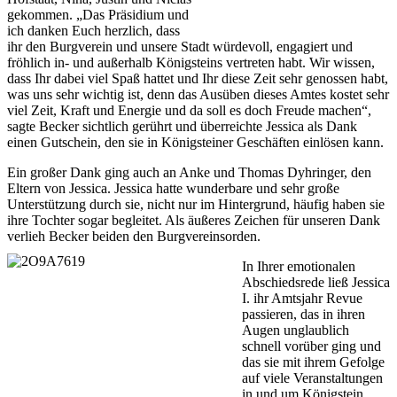
gekommen. „Das Präsidium und
ich danken Euch herzlich, dass
ihr den Burgverein und unsere Stadt würdevoll, engagiert und
fröhlich in- und außerhalb Königsteins vertreten habt. Wir wissen,
dass Ihr dabei viel Spaß hattet und Ihr diese Zeit sehr genossen habt,
was uns sehr wichtig ist, denn das Ausüben dieses Amtes kostet sehr
viel Zeit, Kraft und Energie und da soll es doch Freude machen“,
sagte Becker sichtlich gerührt und überreichte Jessica als Dank
einen Gutschein, den sie in Königsteiner Geschäften einlösen kann.
Ein großer Dank ging auch an Anke und Thomas Dyhringer, den
Eltern von Jessica. Jessica hatte wunderbare und sehr große
Unterstützung durch sie, nicht nur im Hintergrund, häufig haben sie
ihre Tochter sogar begleitet. Als äußeres Zeichen für unseren Dank
verlieh Becker beiden den Burgvereinsorden.
In Ihrer emotionalen
Abschiedsrede ließ Jessica
I. ihr Amtsjahr Revue
passieren, das in ihren
Augen unglaublich
schnell vorüber ging und
das sie mit ihrem Gefolge
auf viele Veranstaltungen
in und um Königstein