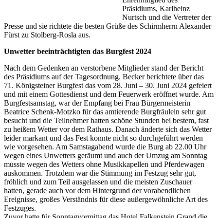
Präsidiums, Karlheinz
Nurtsch und die Vertreter der
Presse und sie richtete die besten Grüße des Schirmherrn Alexander
Fürst zu Stolberg-Rosla aus.
Unwetter beeinträchtigten das Burgfest 2024
Nach dem Gedenken an verstorbene Mitglieder stand der Bericht
des Präsidiums auf der Tagesordnung. Becker berichtete über das
71. Königsteiner Burgfest das vom 28. Juni – 30. Juni 2024 gefeiert
und mit einem Gottesdienst und dem Feuerwerk eröffnet wurde. Am
Burgfestsamstag, war der Empfang bei Frau Bürgermeisterin
Beatrice Schenk-Motzko für das amtierende Burgfräulein sehr gut
besucht und die Teilnehmer hatten schöne Stunden bei bestem, fast
zu heißem Wetter vor dem Rathaus. Danach änderte sich das Wetter
leider markant und das Fest konnte nicht so durchgeführt werden
wie vorgesehen. Am Samstagabend wurde die Burg ab 22.00 Uhr
wegen eines Unwetters geräumt und auch der Umzug am Sonntag
musste wegen des Wetters ohne Musikkapellen und Pferdewagen
auskommen. Trotzdem war die Stimmung im Festzug sehr gut,
fröhlich und zum Teil ausgelassen und die meisten Zuschauer
hatten, gerade auch vor dem Hintergrund der vorabendlichen
Ereignisse, großes Verständnis für diese außergewöhnliche Art des
Festzuges.
Zuvor hatte für Sonntagvormittag das Hotel Falkenstein Grand die