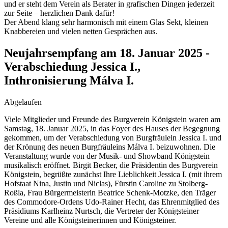
und er steht dem Verein als Berater in grafischen Dingen jederzeit
zur Seite – herzlichen Dank dafür!
Der Abend klang sehr harmonisch mit einem Glas Sekt, kleinen
Knabbereien und vielen netten Gesprächen aus.
Neujahrsempfang am 18. Januar 2025 -
Verabschiedung Jessica I.,
Inthronisierung Málva I.
Abgelaufen
Viele Mitglieder und Freunde des Burgverein Königstein waren am
Samstag, 18. Januar 2025, in das Foyer des Hauses der Begegnung
gekommen, um der Verabschiedung von Burgfräulein Jessica I. und
der Krönung des neuen Burgfräuleins Málva I. beizuwohnen. Die
Veranstaltung wurde von der Musik- und Showband Königstein
musikalisch eröffnet. Birgit Becker, die Präsidentin des Burgverein
Königstein, begrüßte zunächst Ihre Lieblichkeit Jessica I. (mit ihrem
Hofstaat Nina, Justin und Niclas), Fürstin Caroline zu Stolberg-
Roßla, Frau Bürgermeisterin Beatrice Schenk-Motzke, den Träger
des Commodore-Ordens Udo-Rainer Hecht, das Ehrenmitglied des
Präsidiums Karlheinz Nurtsch, die Vertreter der Königsteiner
Vereine und alle Königsteinerinnen und Königsteiner.