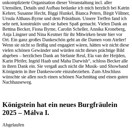
unkomplizierte Organisation dieser Veranstaltung incl. aller
Utensilien, Details und Aufbau bedanke ich mich herzlich bei Katrin
Kehrer, Susanne Hecht, Biggi Hunkel, Bianca Peters, Birgit Villmer,
Ursula Althaus-Byrne und dem Präsidium. Unsere Treffen fand ich
sehr nett, konstruktiv und sie haben Spaß gemacht. Vielen Dank an
Bettina Becker, Fiona Byrne, Carolin Scheller, Annika Kroneberg,
Anja Lingner und Nina Keutner für ihr Mitwirken heute hier vor
Ort. Ein ganz großes Dankeschön geht an die Damen vom Atelier!
Wenn sie nicht so fleißig und engagiert wären, hätten wir nicht diese
vielen schönen Gewänder und würden nicht dieses prächtige Bild
abgeben – herzlichen Dank an Stefanie Reul, Ela van der Heijden,
Karin Pfeifer, Ingrid Haab und Maha Darwish“, schloss Becker alle
in ihren Dank ein. Sie vergaß auch nicht die Musik- und Showband
Königstein in ihre Dankesworte einzubeziehen. Zum Abschluss
wünschte sie allen noch einen schönen Nachmittag und einen guten
Nachhauseweg.
Königstein hat ein neues Burgfräulein
2025 – Málva I.
Abgelaufen