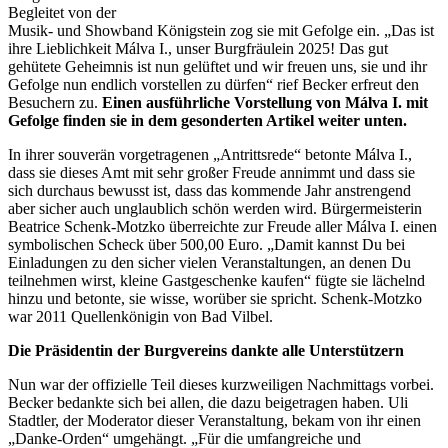
Begleitet von der
Musik- und Showband Königstein zog sie mit Gefolge ein. „Das ist
ihre Lieblichkeit Málva I., unser Burgfräulein 2025! Das gut
gehütete Geheimnis ist nun gelüftet und wir freuen uns, sie und ihr
Gefolge nun endlich vorstellen zu dürfen“ rief Becker erfreut den
Besuchern zu.
Einen ausführliche Vorstellung von Málva I. mit
Gefolge finden sie in dem gesonderten Artikel weiter unten.
In ihrer souverän vorgetragenen „Antrittsrede“ betonte Málva I.,
dass sie dieses Amt mit sehr großer Freude annimmt und dass sie
sich durchaus bewusst ist, dass das kommende Jahr anstrengend
aber sicher auch unglaublich schön werden wird. Bürgermeisterin
Beatrice Schenk-Motzko überreichte zur Freude aller Málva I. einen
symbolischen Scheck über 500,00 Euro. „Damit kannst Du bei
Einladungen zu den sicher vielen Veranstaltungen, an denen Du
teilnehmen wirst, kleine Gastgeschenke kaufen“ fügte sie lächelnd
hinzu und betonte, sie wisse, worüber sie spricht. Schenk-Motzko
war 2011 Quellenkönigin von Bad Vilbel.
Die Präsidentin der Burgvereins dankte alle Unterstützern
Nun war der offizielle Teil dieses kurzweiligen Nachmittags vorbei.
Becker bedankte sich bei allen, die dazu beigetragen haben. Uli
Stadtler, der Moderator dieser Veranstaltung, bekam von ihr einen
„Danke-Orden“ umgehängt. „Für die umfangreiche und