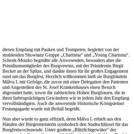
diesen Empfang mit Pauken und Trompeten, begleitet von der
strahlenden Showtanz Gruppe „Charisma“ und „Young Charisma“.
Schenk-Motzko begrüßte alle Anwesenden, besonders aber die
Präsidiumsmitglieder des Burgvereins, mit der Präsidentin Birgit
Becker an der Spitze, und dankte ihnen für ihr großes Engagement
rund um das Burgfest. Herzlich willkommen hieß sie Burgfräulein
Málva I. mit Gefolge, die zuvor mit einer Delegation den Patienten
und Angestellten des St. Josef Krankenhauses einen Besuch
abgestattet hatte, sowie die zahlreichen Hohen Burgfrauen, die in
ihren farbenprächtigen Gewändern wie in jedem Jahr den Empfang
vervollständigten. Auch die anwesende Historische Königsteiner
Festungsgarde wurde mit Beifall begrüßt.
Nun aber wurde es ganz offiziell, denn Málva I. erhielt aus den
Händen der Bürgermeisterin symbolisch den Stadtschlüssel für das
Burgfestwochenende. Unter großem „Blitzlichtgewitter“ der